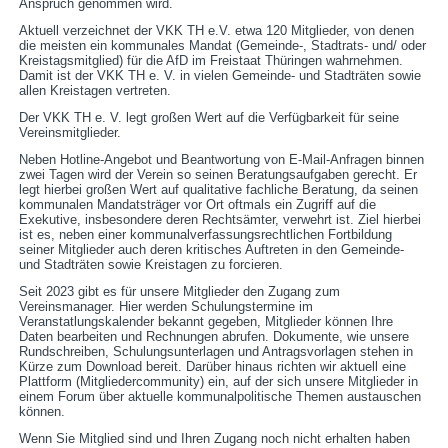
Anspruch genommen wird.
Aktuell verzeichnet der VKK TH e.V. etwa 120 Mitglieder, von denen
die meisten ein kommunales Mandat (Gemeinde-, Stadtrats- und/ oder
Kreistagsmitglied) für die AfD im Freistaat Thüringen wahrnehmen.
Damit ist der VKK TH e. V. in vielen Gemeinde- und Stadträten sowie
allen Kreistagen vertreten.
Der VKK TH e. V. legt großen Wert auf die Verfügbarkeit für seine
Vereinsmitglieder.
Neben Hotline-Angebot und Beantwortung von E-Mail-Anfragen binnen
zwei Tagen wird der Verein so seinen Beratungsaufgaben gerecht. Er
legt hierbei großen Wert auf qualitative fachliche Beratung, da seinen
kommunalen Mandatsträger vor Ort oftmals ein Zugriff auf die
Exekutive, insbesondere deren Rechtsämter, verwehrt ist. Ziel hierbei
ist es, neben einer kommunalverfassungsrechtlichen Fortbildung
seiner Mitglieder auch deren kritisches Auftreten in den Gemeinde-
und Stadträten sowie Kreistagen zu forcieren.
Seit 2023 gibt es für unsere Mitglieder den Zugang zum
Vereinsmanager. Hier werden Schulungstermine im
Veranstatlungskalender bekannt gegeben, Mitglieder können Ihre
Daten bearbeiten und Rechnungen abrufen. Dokumente, wie unsere
Rundschreiben, Schulungsunterlagen und Antragsvorlagen stehen in
Kürze zum Download bereit. Darüber hinaus richten wir aktuell eine
Plattform (Mitgliedercommunity) ein, auf der sich unsere Mitglieder in
einem Forum über aktuelle kommunalpolitische Themen austauschen
können.
Wenn Sie Mitglied sind und Ihren Zugang noch nicht erhalten haben