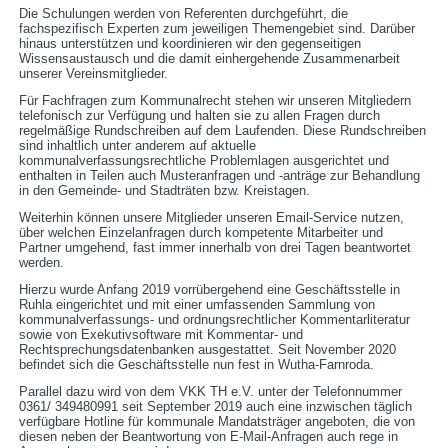
Die Schulungen werden von Referenten durchgeführt, die
fachspezifisch Experten zum jeweiligen Themengebiet sind. Darüber
hinaus unterstützen und koordinieren wir den gegenseitigen
Wissensaustausch und die damit einhergehende Zusammenarbeit
unserer Vereinsmitglieder.
Für Fachfragen zum Kommunalrecht stehen wir unseren Mitgliedern
telefonisch zur Verfügung und halten sie zu allen Fragen durch
regelmäßige Rundschreiben auf dem Laufenden. Diese Rundschreiben
sind inhaltlich unter anderem auf aktuelle
kommunalverfassungsrechtliche Problemlagen ausgerichtet und
enthalten in Teilen auch Musteranfragen und -anträge zur Behandlung
in den Gemeinde- und Stadträten bzw. Kreistagen.
Weiterhin können unsere Mitglieder unseren Email-Service nutzen,
über welchen Einzelanfragen durch kompetente Mitarbeiter und
Partner umgehend, fast immer innerhalb von drei Tagen beantwortet
werden.
Hierzu wurde Anfang 2019 vorrübergehend eine Geschäftsstelle in
Ruhla eingerichtet und mit einer umfassenden Sammlung von
kommunalverfassungs- und ordnungsrechtlicher Kommentarliteratur
sowie von Exekutivsoftware mit Kommentar- und
Rechtsprechungsdatenbanken ausgestattet. Seit November 2020
befindet sich die Geschäftsstelle nun fest in Wutha-Farnroda.
Parallel dazu wird von dem VKK TH e.V. unter der Telefonnummer
0361/ 349480991 seit September 2019 auch eine inzwischen täglich
verfügbare Hotline für kommunale Mandatsträger angeboten, die von
diesen neben der Beantwortung von E-Mail-Anfragen auch rege in